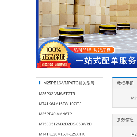
M25PE16-VMP6TG相关型号
数据手册
M25P32-VMW6TGTR
M2
MT41K64M16TW-107IT:J
M25PE40-VMN6TP
参数信息
MT53D512M32D2DS-053WT:D
MT41K128M16JT-125XIT:K
M2