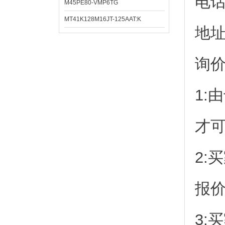
电
M45PE80-VMP6TG
MT41K128M16JT-125AAT:K
地址
询
1:
才
2:
报
3: