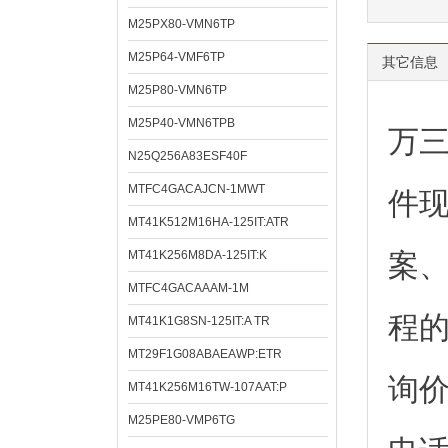
M25PX80-VMN6TP
M25P64-VMF6TP
其它信息
M25P80-VMN6TP
M25P40-VMN6TPB
万
N25Q256A83ESF40F
MTFC4GACAJCN-1MWT
件
MT41K512M16HA-125IT:ATR
MT41K256M8DA-125IT:K
案
MTFC4GACAAAM-1M
程
MT41K1G8SN-125IT:A TR
MT29F1G08ABAEAWP:ETR
询
MT41K256M16TW-107AAT:P
M25PE80-VMP6TG