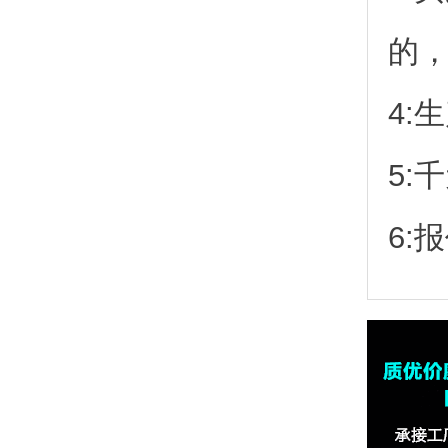
的
4:
5:
6: