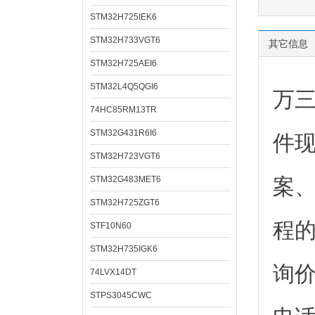
STM32H725IEK6
STM32H733VGT6
其它信息
STM32H725AEI6
STM32L4Q5QGI6
万
74HC85RM13TR
STM32G431R6I6
件
STM32H723VGT6
STM32G483MET6
案
STM32H725ZGT6
程
STF10N60
STM32H735IGK6
询
74LVX14DT
STPS3045CWC