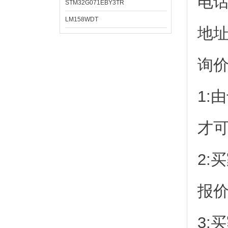
电
STM32G071EBY3TR
LM158WDT
地址
询
1:
才
2:
报
3: