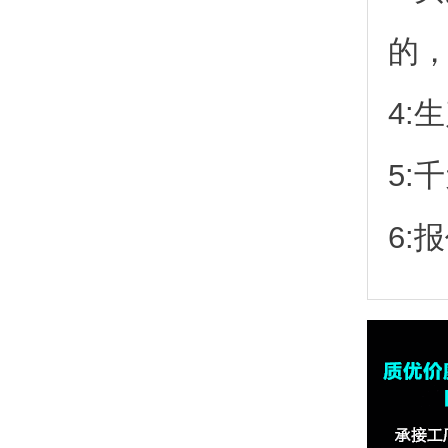
的
4:
5:
6: