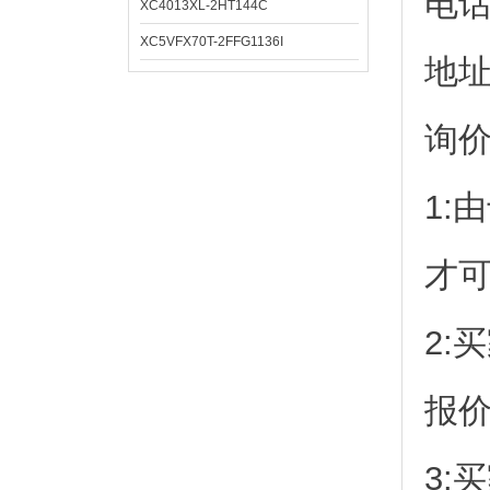
电
XC4013XL-2HT144C
XC5VFX70T-2FFG1136I
地址
询
1:
才
2:
报
3: