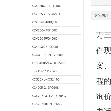
XC4028XL-2HQ240C
XA7S25-2CSGA225I
其它信息
XC95144-10PQ160I
XCV200-4FG456C
万
XCV150-5FG456C
XC4013E-4PQ208I
件
XCKU13P-L2FFVE900E
XC3S400AN-4FTG256C
案
EK-U1-VCU128-G
程
XCS10XL-4CS144C
XC4005XL-2PQ208I
询
XC6VLX130T-2FFG784C
XC5VLX50T-2FF665C