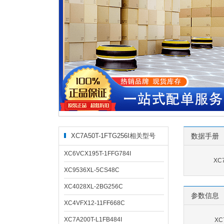
XC7A50T-1FTG256I相关型号
数据手册
XC6VCX195T-1FFG784I
XC
XC9536XL-5CS48C
XC4028XL-2BG256C
参数信息
XC4VFX12-11FF668C
XC7A200T-L1FB484I
XC